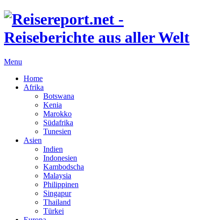
Menu
Home
Afrika
Botswana
Kenia
Marokko
Südafrika
Tunesien
Asien
Indien
Indonesien
Kambodscha
Malaysia
Philippinen
Singapur
Thailand
Türkei
Europa