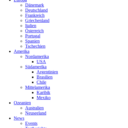
Dänemark
Deutschland
Frankreich
Griechenland
Italien
Österreich
Portugal
Spanien
Tschechien
Amerika
Nordamerika
USA
Südamerika
Argentinien
Brasilien
Chile
Mittelamerika
Karibik
Mexiko
Ozeanien
Australien
Neuseeland
News
Events