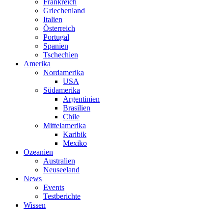
Frankreich
Griechenland
Italien
Österreich
Portugal
Spanien
Tschechien
Amerika
Nordamerika
USA
Südamerika
Argentinien
Brasilien
Chile
Mittelamerika
Karibik
Mexiko
Ozeanien
Australien
Neuseeland
News
Events
Testberichte
Wissen