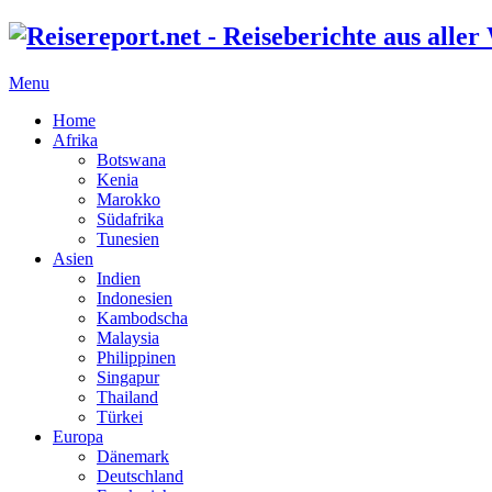
Menu
Home
Afrika
Botswana
Kenia
Marokko
Südafrika
Tunesien
Asien
Indien
Indonesien
Kambodscha
Malaysia
Philippinen
Singapur
Thailand
Türkei
Europa
Dänemark
Deutschland