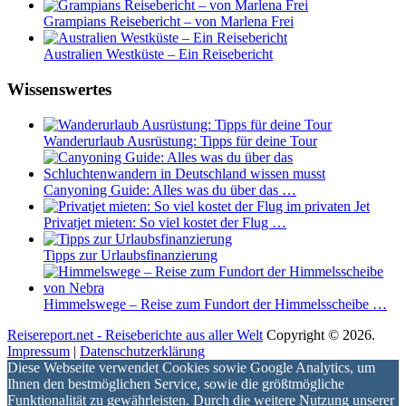
Grampians Reisebericht – von Marlena Frei
Australien Westküste – Ein Reisebericht
Wissenswertes
Wanderurlaub Ausrüstung: Tipps für deine Tour
Canyoning Guide: Alles was du über das …
Privatjet mieten: So viel kostet der Flug …
Tipps zur Urlaubsfinanzierung
Himmelswege – Reise zum Fundort der Himmelsscheibe …
Reisereport.net - Reiseberichte aus aller Welt
Copyright © 2026.
Impressum
|
Datenschutzerklärung
Diese Webseite verwendet Cookies sowie Google Analytics, um
Ihnen den bestmöglichen Service, sowie die größtmögliche
Funktionalität zu gewährleisten. Durch die weitere Nutzung unserer