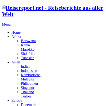
Menu
Home
Afrika
Botswana
Kenia
Marokko
Südafrika
Tunesien
Asien
Indien
Indonesien
Kambodscha
Malaysia
Philippinen
Singapur
Thailand
Türkei
Europa
Dänemark