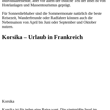
Individualreisende, aber vor allem der östliche Teil der Insel ist von
Hotelanlagen und Massentourismus geprägt.
Für Sonnenliebhaber sind die Sommermonate natürlich die beste
Reisezeit, Wanderfreunde oder Radfahrer können auch die
Nebensaison von April bis Juni oder September und Oktober
nutzen.
Korsika – Urlaub in Frankreich
Korsika
Korsika ist für jeden eine Reise wert. Die viertgrößte Insel im