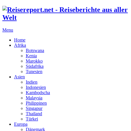
Menu
Home
Afrika
Botswana
Kenia
Marokko
Südafrika
Tunesien
Asien
Indien
Indonesien
Kambodscha
Malaysia
Philippinen
Singapur
Thailand
Türkei
Europa
Dänemark