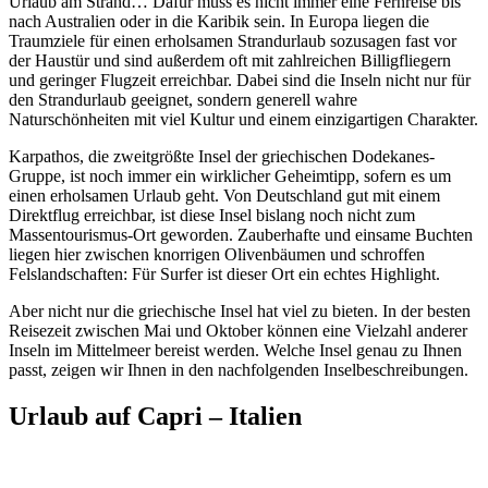
Urlaub am Strand… Dafür muss es nicht immer eine Fernreise bis
nach Australien oder in die Karibik sein. In Europa liegen die
Traumziele für einen erholsamen Strandurlaub sozusagen fast vor
der Haustür und sind außerdem oft mit zahlreichen Billigfliegern
und geringer Flugzeit erreichbar. Dabei sind die Inseln nicht nur für
den Strandurlaub geeignet, sondern generell wahre
Naturschönheiten mit viel Kultur und einem einzigartigen Charakter.
Karpathos, die zweitgrößte Insel der griechischen Dodekanes-
Gruppe, ist noch immer ein wirklicher Geheimtipp, sofern es um
einen erholsamen Urlaub geht. Von Deutschland gut mit einem
Direktflug erreichbar, ist diese Insel bislang noch nicht zum
Massentourismus-Ort geworden. Zauberhafte und einsame Buchten
liegen hier zwischen knorrigen Olivenbäumen und schroffen
Felslandschaften: Für Surfer ist dieser Ort ein echtes Highlight.
Aber nicht nur die griechische Insel hat viel zu bieten. In der besten
Reisezeit zwischen Mai und Oktober können eine Vielzahl anderer
Inseln im Mittelmeer bereist werden. Welche Insel genau zu Ihnen
passt, zeigen wir Ihnen in den nachfolgenden Inselbeschreibungen.
Urlaub auf Capri – Italien