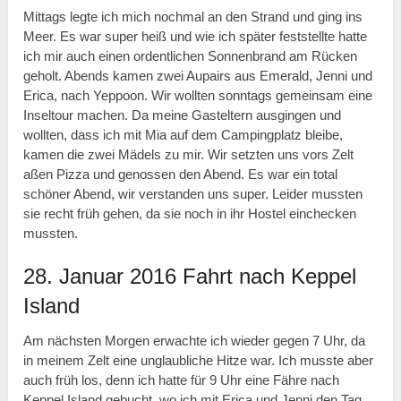
Mittags legte ich mich nochmal an den Strand und ging ins
Meer. Es war super heiß und wie ich später feststellte hatte
ich mir auch einen ordentlichen Sonnenbrand am Rücken
geholt. Abends kamen zwei Aupairs aus Emerald, Jenni und
Erica, nach Yeppoon. Wir wollten sonntags gemeinsam eine
Inseltour machen. Da meine Gasteltern ausgingen und
wollten, dass ich mit Mia auf dem Campingplatz bleibe,
kamen die zwei Mädels zu mir. Wir setzten uns vors Zelt
aßen Pizza und genossen den Abend. Es war ein total
schöner Abend, wir verstanden uns super. Leider mussten
sie recht früh gehen, da sie noch in ihr Hostel einchecken
mussten.
28. Januar 2016 Fahrt nach Keppel
Island
Am nächsten Morgen erwachte ich wieder gegen 7 Uhr, da
in meinem Zelt eine unglaubliche Hitze war. Ich musste aber
auch früh los, denn ich hatte für 9 Uhr eine Fähre nach
Keppel Island gebucht, wo ich mit Erica und Jenni den Tag