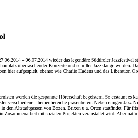
ol
.06.2014 – 06.07.2014 wieder das legendäre Südtiroler Jazzfestival st
auplatz überraschender Konzerte und schriller Jazzklänge werden. Das S
 hier aufgespielt, ebenso wie Charlie Hadens und das Liberation Orc
rnisten werden die gespannte Hörerschaft begeistern. So erstaunt es k
er verschiedene Themenbereiche präsentieren. Neben einigen Jazz Nigh
ie in den Altstadtgassen von Bozen, Brixen u.a. Orten stattfindet. Für f
in Zusammenarbeit mit sozialen Projekten veranstaltet wird. Aber natü