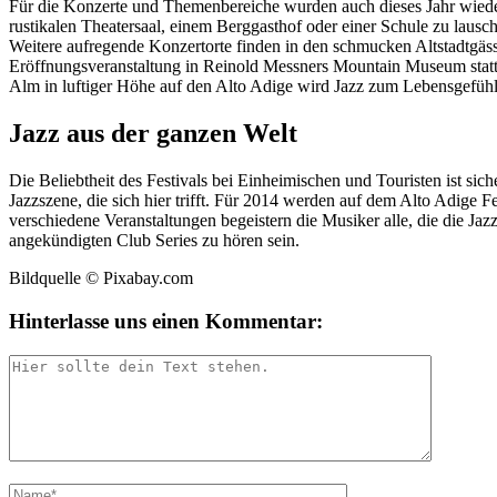
Für die Konzerte und Themenbereiche wurden auch dieses Jahr wied
rustikalen Theatersaal, einem Berggasthof oder einer Schule zu lau
Weitere aufregende Konzertorte finden in den schmucken Altstadtgäss
Eröffnungsveranstaltung in Reinold Messners Mountain Museum stat
Alm in luftiger Höhe auf den Alto Adige wird Jazz zum Lebensgefühl
Jazz aus der ganzen Welt
Die Beliebtheit des Festivals bei Einheimischen und Touristen ist si
Jazzszene, die sich hier trifft. Für 2014 werden auf dem Alto Adige
verschiedene Veranstaltungen begeistern die Musiker alle, die die J
angekündigten Club Series zu hören sein.
Bildquelle © Pixabay.com
Hinterlasse uns einen Kommentar: