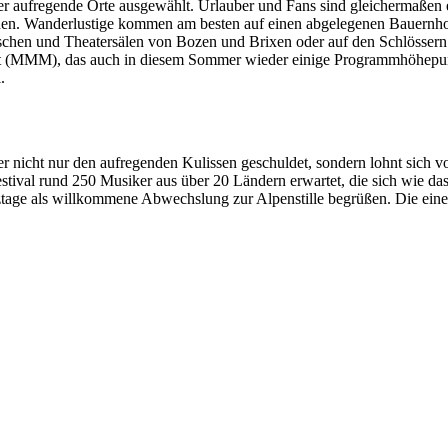
er aufregende Orte ausgewählt. Urlauber und Fans sind gleichermaßen
schen. Wanderlustige kommen am besten auf einen abgelegenen Bauernh
chen und Theatersälen von Bozen und Brixen oder auf den Schlössern u
t (MMM), das auch in diesem Sommer wieder einige Programmhöhepunkt
.
cher nicht nur den aufregenden Kulissen geschuldet, sondern lohnt sich 
 Festival rund 250 Musiker aus über 20 Ländern erwartet, die sich wie
azztage als willkommene Abwechslung zur Alpenstille begrüßen. Die ein