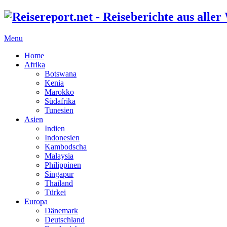
Menu
Home
Afrika
Botswana
Kenia
Marokko
Südafrika
Tunesien
Asien
Indien
Indonesien
Kambodscha
Malaysia
Philippinen
Singapur
Thailand
Türkei
Europa
Dänemark
Deutschland